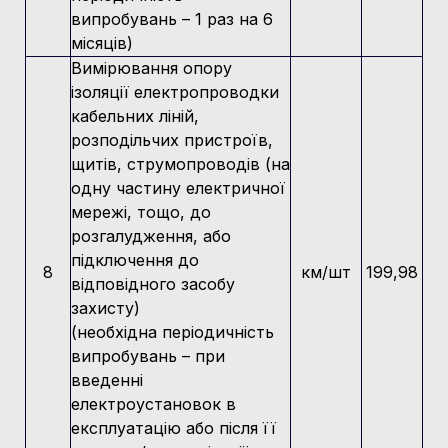
випробувань – 1 раз на 6
місяців)
Вимірювання опору
ізоляції електропроводки
кабельних ліній,
розподільчих пристроїв,
щитів, струмопроводів (на
одну частину електричної
мережі, тощо, до
розгалудження, або
підключення до
8
км/шт
199,98
відповідного засобу
захисту)
(необхідна періодичність
випробувань – при
введенні
електроустановок в
експлуатацію або після її