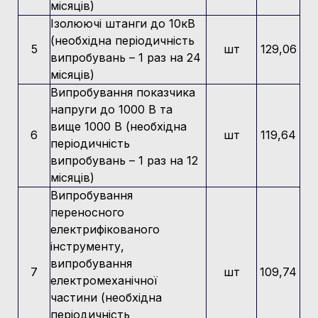
місяців)
Ізолюючі штанги до 10кВ
(необхідна періодичність
5
шт
129,06
випробувань – 1 раз на 24
місяців)
Випробування показчика
напруги до 1000 В та
вище 1000 В (необхідна
6
шт
119,64
періодичність
випробувань – 1 раз на 12
місяців)
Випробування
переносного
електрифікованого
інструменту,
випробування
7
шт
109,74
електромеханічної
частини (необхідна
періодичність