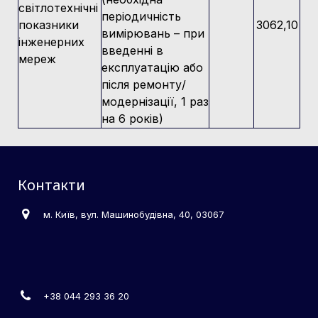
світлотехнічні
періодичність
показники
3062,10
вимірювань – при
інженерних
введенні в
мереж
експлуатацію або
після ремонту/
модернізації, 1 раз
на 6 років)
Контакти
м. Київ, вул. Машинобудівна, 40, 03067
+38 044 293 36 20