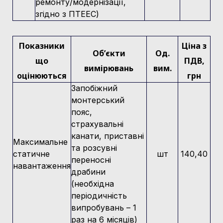
ремонту/модернізації,
згідно з ПТЕЕС)
Показники
Ціна з
Об’єкти
Од.
що
ПДВ,
вимірювань
вим.
оцінюються
грн
Запобіжний
монтерський
пояс,
страхувальні
канати, приставні
Максимальне
та розсувні
статичне
шт
140,40
переносні
навантаження
драбини
(необхідна
періодичність
випробувань – 1
раз на 6 місяців)