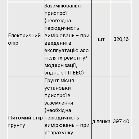
Заземлювальні
пристрої
(необхідна
періодичність
Електричний
вимірювань – при
шт
320,16
опір
введенні в
експлуатацію або
після їх ремонту/
модернізації,
згідно з ПТЕЕС)
Ґрунт місця
установки
пристроїв
заземлення
(необхідна
Питомий опір
періодичність
ділянка
397,40
ґрунту
вимірювань – при
розрахунку