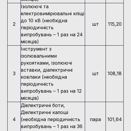
Ізолюючі та
Оренда спецавтотранспорту
електровимірювальні кліщі
до 10 кВ (необхідна
Робота та послуги
2
шт
115,20
періодичність
випробувань – 1 раз на 24
Передача в експлуатацію
місяців)
Графік режиму роботи мереж
Інструмент з
ізолювальними
рукоятками, ізолюючі
вставки, діалектричні
3
шт
108,18
ковпаки (необхідна
періодичність
випробувань – 1 раз на 12
місяців)
Діелектричні боти,
Діелектричні калоші
4
(необхідна періодичність
пара
101,64
випробувань – 1 раз на 36